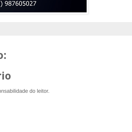
o:
io
sabilidade do leitor.