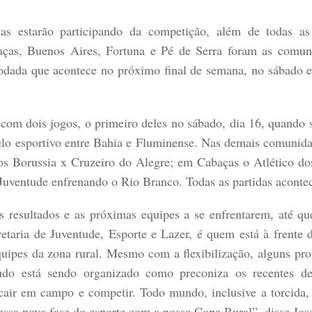
s estarão participando da competição, além de todas as
baças, Buenos Aires, Fortuna e Pé de Serra foram as comun
 rodada que acontece no próximo final de semana, no sábado 
om dois jogos, o primeiro deles no sábado, dia 16, quando
elo esportivo entre Bahia e Fluminense. Nas demais comunida
s Borussia x Cruzeiro do Alegre; em Cabaças o Atlético d
Juventude enfrenando o Rio Branco. Todas as partidas aconte
 resultados e as próximas equipes a se enfrentarem, até q
ecretaria de Juventude, Esporte e Lazer, é quem está à frente
ipes da zona rural. Mesmo com a flexibilização, alguns pro
udo está sendo organizado como preconiza os recentes de
 cair em campo e competir. Todo mundo, inclusive a torcida,
ssa nova fase do esporte com a nossa Copa Rural”, disse Jose