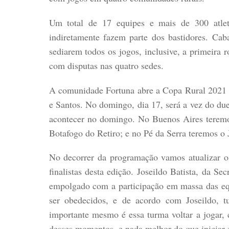
Um total de 17 equipes e mais de 300 atleta
indiretamente fazem parte dos bastidores. Ca
sediarem todos os jogos, inclusive, a primeira
com disputas nas quatro sedes.
A comunidade Fortuna abre a Copa Rural 2021 c
e Santos. No domingo, dia 17, será a vez do du
acontecer no domingo. No Buenos Aires teremo
Botafogo do Retiro; e no Pé da Serra teremos o 
No decorrer da programação vamos atualizar os
finalistas desta edição. Joseildo Batista, da S
empolgado com a participação em massa das equ
ser obedecidos, e de acordo com Joseildo, t
importante mesmo é essa turma voltar a jogar,
desses momentos, e nada melhor do que iniciar e