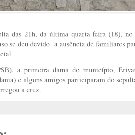
lta das 21h, da última quarta-feira (18), n
so se deu devido a ausência de familiares par
icial.
SB), a primeira dama do município, Eriva
ia) e alguns amigos participaram do sepult
rregou a cruz.
o: