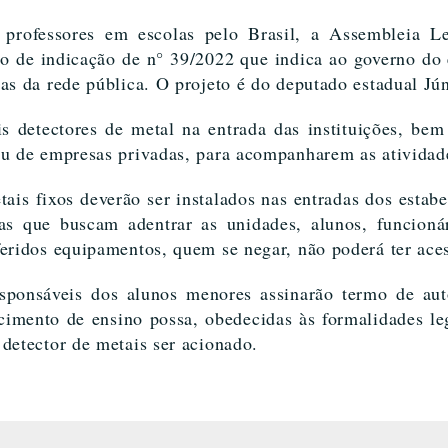
 professores em escolas pelo Brasil, a Assembleia Le
 de indicação de n° 39/2022 que indica ao governo do 
as da rede pública. O projeto é do deputado estadual Jú
ais detectores de metal na entrada das instituições, b
ou de empresas privadas, para acompanharem as atividade
ais fixos deverão ser instalados nas entradas dos estab
s que buscam adentrar as unidades, alunos, funcionár
feridos equipamentos, quem se negar, não poderá ter ace
esponsáveis dos alunos menores assinarão termo de aut
cimento de ensino possa, obedecidas às formalidades leg
detector de metais ser acionado.