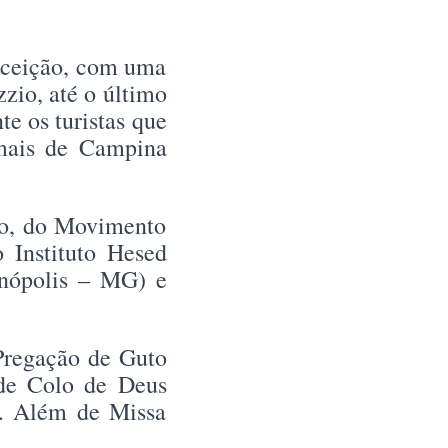
onceição, com uma
zzio, até o último
te os turistas que
 mais de Campina
do, do Movimento
 Instituto Hesed
inópolis – MG) e
Pregação de Guto
de Colo de Deus
a. Além de Missa