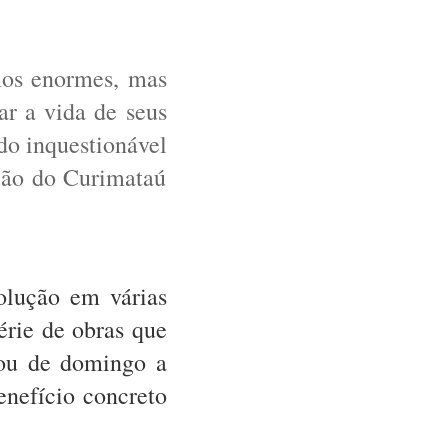
ios enormes, mas
r a vida de seus
do inquestionável
gião do Curimataú
olução em várias
érie de obras que
hou de domingo a
enefício concreto