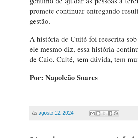
genuíno de ajudar as pessoas a ter
promete continuar entregando resu
gestão.
A história de Cuité foi reescrita s
ele mesmo diz, essa história contin
de Caio. Cuité, sem dúvida, tem mui
Por: Napoleão Soares
às
agosto 12, 2024