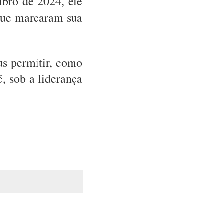
mbro de 2024, ele
que marcaram sua
us permitir, como
, sob a liderança