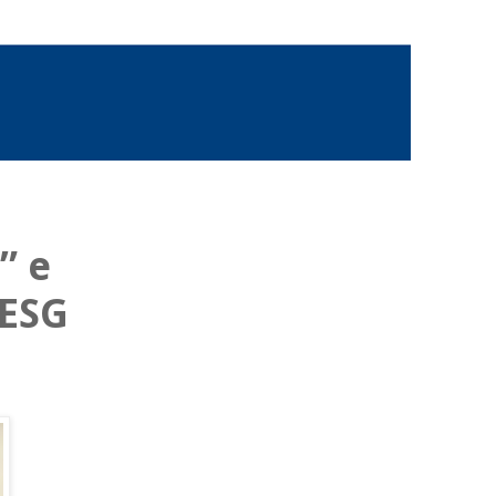
” e
 ESG