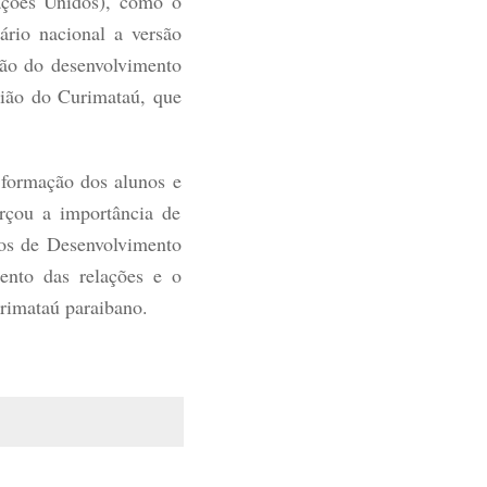
ações Unidos), como o
rio nacional a versão
são do desenvolvimento
gião do Curimataú, que
 formação dos alunos e
orçou a importância de
vos de Desenvolvimento
ento das relações e o
urimataú paraibano.