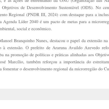
s, e as ações de enfrentando da ONU (Organização das N
Objetivos de Desenvolvimento Sustentável (ODS). No cená
mento Regional (PNDR III, 2024) com destaque para a inclu
l a Agenda Líder 2040 é um pacto de metas para a microrre
mbiental, social e econômico.
 Manoel Branquinho Nunes, destacou o papel da extensão na
oio à extensão. O prefeito de Araruna Availdo Azevedo ref
ba na promoção de políticas e práticas alinhadas aos Objeti
é Marcílio, também reforçou a importância do estreitam
ara fomentar o desenvolvimento regional da microrregião do C