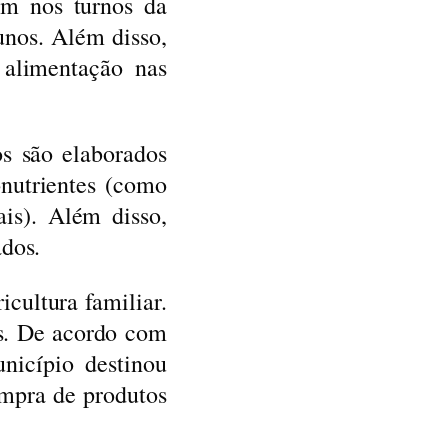
am nos turnos da
lunos. Além disso,
alimentação nas
os são elaborados
onutrientes (como
ais). Além disso,
dos.
cultura familiar.
is. De acordo com
nicípio destinou
mpra de produtos