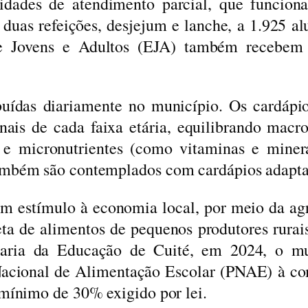
nidades de atendimento parcial, que funcion
 duas refeições, desjejum e lanche, a 1.925 a
e Jovens e Adultos (EJA) também recebem 
ibuídas diariamente no município. Os cardápi
nais de cada faixa etária, equilibrando macr
) e micronutrientes (como vitaminas e miner
também são contemplados com cardápios adapta
m estímulo à economia local, por meio da agri
eta de alimentos de pequenos produtores rura
etaria da Educação de Cuité, em 2024, o mu
acional de Alimentação Escolar (PNAE) à co
 mínimo de 30% exigido por lei.