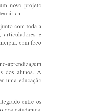
 um novo projeto
temática.
njunto com toda a
 articuladores e
nicipal, com foco
sino-aprendizagem
is dos alunos. A
ver uma educação
ntegrado entre os
o dos estudantes.