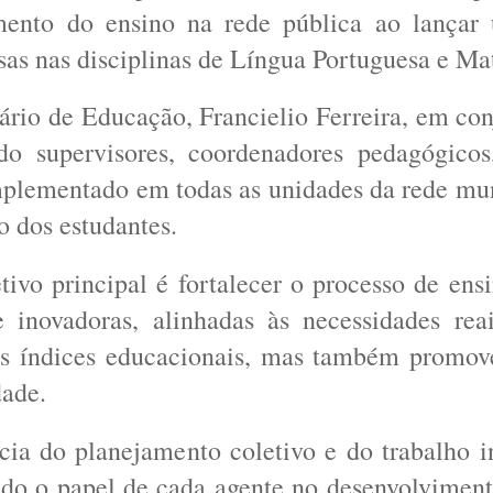
imento do ensino na rede pública ao lançar
osas nas disciplinas de Língua Portuguesa e Ma
tário de Educação,
Francielio Ferreira
, em co
do supervisores, coordenadores pedagógicos,
 implementado em todas as unidades da rede mu
 dos estudantes.
tivo principal é fortalecer o processo de en
e inovadoras, alinhadas às necessidades rea
 os índices educacionais, mas também promo
dade.
ia do planejamento coletivo e do trabalho i
ando o papel de cada agente no desenvolviment