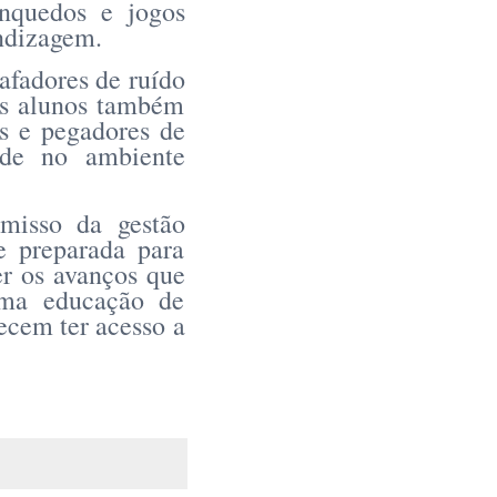
inquedos e jogos
endizagem.
afadores de ruído
 Os alunos também
s e pegadores de
dade no ambiente
misso da gestão
e preparada para
er os avanços que
uma educação de
ecem ter acesso a