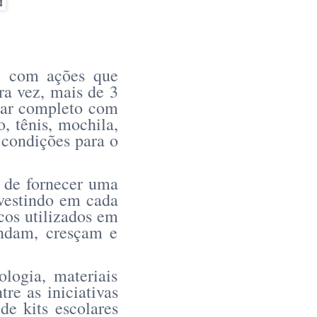
l, com ações que
ra vez, mais de 3
olar completo com
o, tênis, mochila,
s condições para o
a de fornecer uma
nvestindo em cada
cos utilizados em
endam, cresçam e
logia, materiais
re as iniciativas
de kits escolares