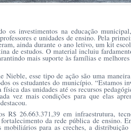
do os investimentos na educação municipa
professores e unidades de ensino. Pela primei
eram, ainda durante o ano letivo, um kit esc
tina de estudos. O material incluiu fardament
garantindo mais suporte às famílias e melhore
ne Nieble, esse tipo de ação são uma maneir
todos os estudantes do município. “Estamos i
a física das unidades até os recursos pedagógi
cada vez mais condições para que elas apr
destacou.
s R$ 26.663.371,39 em infraestrutura, tecno
fortalecimento da rede pública de ensino. Ent
 mobiliários para as creches, a distribuição 