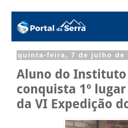
quinta-feira, 7 de julho de
Aluno do Institut
conquista 1º luga
da VI Expedição d