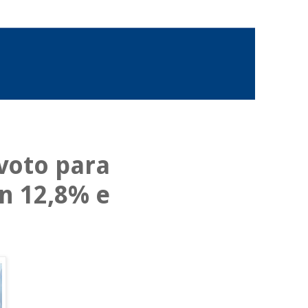
voto para
n 12,8% e