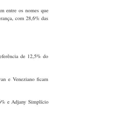
ham entre os nomes que
derança, com 28,6% das
eferência de 12,5% do
van e Veneziano ficam
6% e Adjany Simplício