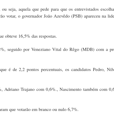
a, ou seja, aquela que pede para que os entrevistados escol
rão votar, o governador João Azevêdo (PSB) apareceu na li
e obteve 16,5% das respostas.
,8%, seguido por Veneziano Vital do Rêgo (MDB) com a pr
ue é de 2,2 pontos percentuais, os candidatos Pedro, Nil
%, Adriano Trajano com 0,6%., Nascimento também com 0,
aram que votarão em branco ou nulo 6,7%.