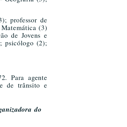
); professor de
 Matemática (3)
ção de Jovens e
 psicólogo (2);
72. Para agente
e de trânsito e
rganizadora do