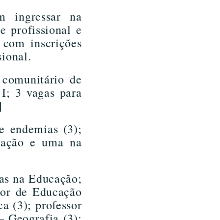
m ingressar na
e profissional e
 com inscrições
sional.
 comunitário de
I; 3 vagas para
]
 endemias (3);
tração e uma na
gas na Educação;
ssor de Educação
a (3); professor
– Geografia (3);