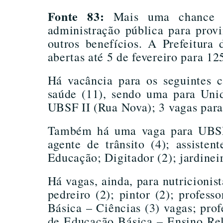
Fonte 83:
Mais uma chance de
administração pública para provi
outros benefícios. A Prefeitura
abertas até 5 de fevereiro para 12
Há vacância para os seguintes c
saúde (11), sendo uma para Uni
UBSF II (Rua Nova); 3 vagas para
Também há uma vaga para UBSF 
agente de trânsito (4); assiste
Educação; Digitador (2); jardineir
Há vagas, ainda, para nutricioni
pedreiro (2); pintor (2); profes
Básica – Ciências (3) vagas; pro
de Educação Básica – Ensino Reli