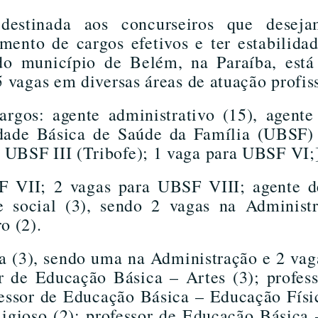
stinada aos concurseiros que deseja
mento de cargos efetivos e ter estabilidad
 do município de Belém, na Paraíba, está
5 vagas em diversas áreas de atuação profis
argos: agente administrativo (15), agente
dade Básica de Saúde da Família (UBSF) 
 UBSF III (Tribofe); 1 vaga para UBSF VI;
VII; 2 vagas para UBSF VIII; agente de
nte social (3), sendo 2 vagas na Adminis
o (2).
sta (3), sendo uma na Administração e 2 va
sor de Educação Básica – Artes (3); profe
fessor de Educação Básica – Educação Físic
gioso (2); professor de Educação Básica 