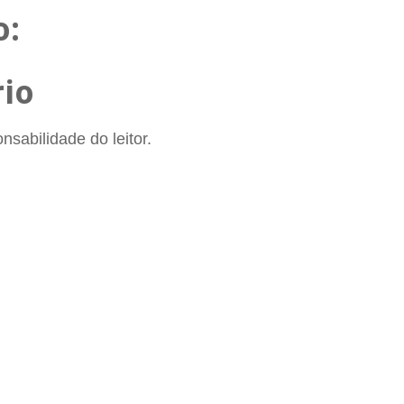
o:
io
sabilidade do leitor.