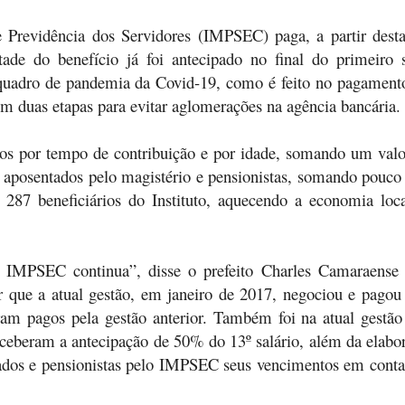
e Previdência dos Servidores (IMPSEC) paga, a partir desta
tade do benefício já foi antecipado no final do primeiro
quadro de pandemia da Covid-19, como é feito no pagament
m duas etapas para evitar aglomerações na agência bancária.
ados por tempo de contribuição e por idade, somando um va
s aposentados pelo magistério e pensionistas, somando pouco
 287 beneficiários do Instituto, aquecendo a economia loc
IMPSEC continua”, disse o prefeito Charles Camaraense 
r que a atual gestão, em janeiro de 2017, negociou e pagou
m pagos pela gestão anterior. Também foi na atual gestão
receberam a antecipação de 50% do 13º salário, além da elab
ados e pensionistas pelo IMPSEC seus vencimentos em conta